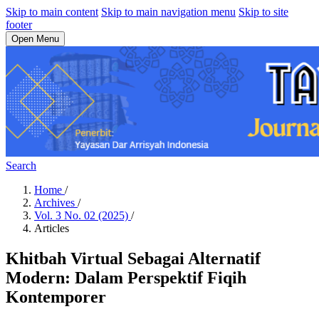
Skip to main content
Skip to main navigation menu
Skip to site
footer
Open Menu
Search
Home
/
Archives
/
Vol. 3 No. 02 (2025)
/
Articles
Khitbah Virtual Sebagai Alternatif
Modern: Dalam Perspektif Fiqih
Kontemporer