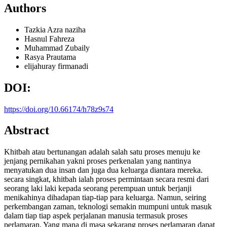
Authors
Tazkia Azra
naziha
Hasnul Fahreza
Muhammad Zubaily
Rasya Prautama
elijahuray firmanadi
DOI:
https://doi.org/10.66174/h78z9s74
Abstract
Khitbah atau bertunangan adalah salah satu proses menuju ke
jenjang pernikahan yakni proses perkenalan yang nantinya
menyatukan dua insan dan juga dua keluarga diantara mereka.
secara singkat, khitbah ialah proses permintaan secara resmi dari
seorang laki laki kepada seorang perempuan untuk berjanji
menikahinya dihadapan tiap-tiap para keluarga. Namun, seiring
perkembangan zaman, teknologi semakin mumpuni untuk masuk
dalam tiap tiap aspek perjalanan manusia termasuk proses
perlamaran. Yang mana di masa sekarang proses perlamaran dapat