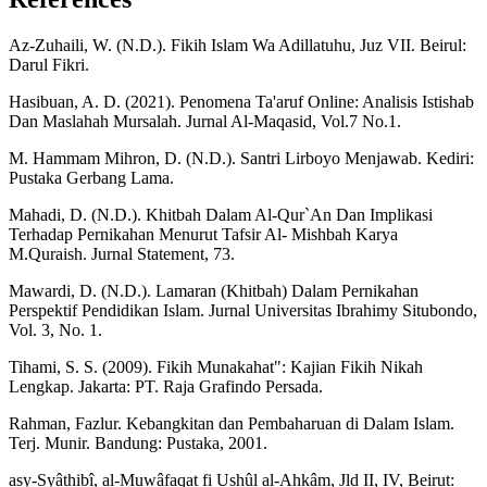
Az-Zuhaili, W. (N.D.). Fikih Islam Wa Adillatuhu, Juz VII. Beirul:
Darul Fikri.
Hasibuan, A. D. (2021). Penomena Ta'aruf Online: Analisis Istishab
Dan Maslahah Mursalah. Jurnal Al-Maqasid, Vol.7 No.1.
M. Hammam Mihron, D. (N.D.). Santri Lirboyo Menjawab. Kediri:
Pustaka Gerbang Lama.
Mahadi, D. (N.D.). Khitbah Dalam Al-Qur`An Dan Implikasi
Terhadap Pernikahan Menurut Tafsir Al- Mishbah Karya
M.Quraish. Jurnal Statement, 73.
Mawardi, D. (N.D.). Lamaran (Khitbah) Dalam Pernikahan
Perspektif Pendidikan Islam. Jurnal Universitas Ibrahimy Situbondo,
Vol. 3, No. 1.
Tihami, S. S. (2009). Fikih Munakahat": Kajian Fikih Nikah
Lengkap. Jakarta: PT. Raja Grafindo Persada.
Rahman, Fazlur. Kebangkitan dan Pembaharuan di Dalam Islam.
Terj. Munir. Bandung: Pustaka, 2001.
asy-Syâthibî, al-Muwâfaqat fi Ushûl al-Ahkâm, Jld II, IV, Beirut: