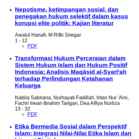
Nepotisme, ketimpangan sosial, dan
penegakan hukum
selektif dalam kasus
korupsi elite politik: Kajian literatur
Awalul Hanafi, M Rifki Siregar
1 - 12
PDF
Transformasi Hukum Perceraian dalam
Sistem Hukum Islam dan Hukum Positif
Indonesia: Analisis Maqā
ṣ
id al-Syarī‘ah
terhadap Perlindungan Ketahanan
Keluarga
Nabila Sabriana, Nurhayati Fadillah, Intan Nur 'Aini,
Fachri Irwan Ibrahim Tarigan, Dea Alfiya Nurliza
13 - 32
PDF
Etika Bermedia Sosial dalam Perspektif
Islam: Integrasi Nilai-Nilai Etika Islam dan