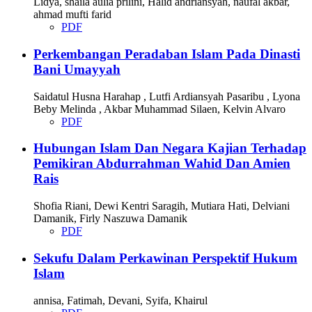
Lidya, shaila aulia prilini, Halid andriansyah, naufal akbar,
ahmad mufti farid
PDF
Perkembangan Peradaban Islam Pada Dinasti
Bani Umayyah
Saidatul Husna Harahap , Lutfi Ardiansyah Pasaribu , Lyona
Beby Melinda , Akbar Muhammad Silaen, Kelvin Alvaro
PDF
Hubungan Islam Dan Negara Kajian Terhadap
Pemikiran Abdurrahman Wahid Dan Amien
Rais
Shofia Riani, Dewi Kentri Saragih, Mutiara Hati, Delviani
Damanik, Firly Naszuwa Damanik
PDF
Sekufu Dalam Perkawinan Perspektif Hukum
Islam
annisa, Fatimah, Devani, Syifa, Khairul